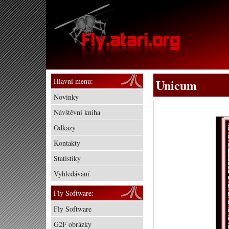
Hlavní menu:
Unicum
Novinky
Návštěvní kniha
Odkazy
Kontakty
Statistiky
Vyhledávání
Fly Software:
Fly Software
G2F obrázky