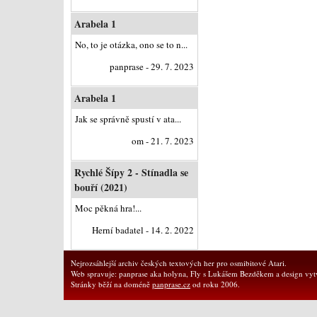
Arabela 1
No, to je otázka, ono se to n...
panprase - 29. 7. 2023
Arabela 1
Jak se správně spustí v ata...
om - 21. 7. 2023
Rychlé Šípy 2 - Stínadla se
bouří (2021)
Moc pěkná hra!...
Herní badatel - 14. 2. 2022
Nejrozsáhlejší archiv českých textových her pro osmibitové Atari.
Web spravuje: panprase aka holyna, Fly s Lukášem Bezděkem a design vytv
Stránky běží na doméně
panprase.cz
od roku 2006.