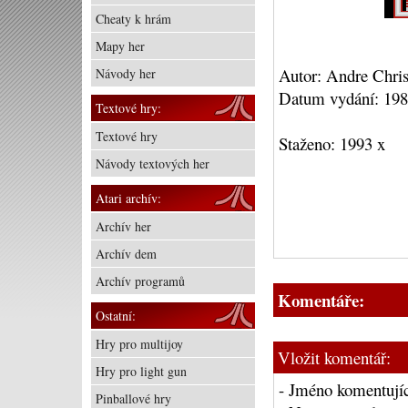
Cheaty k hrám
Mapy her
Autor: Andre Chris
Návody her
Datum vydání: 19
Textové hry:
Textové hry
Staženo: 1993 x
Návody textových her
Atari archív:
Archív her
Archív dem
Archív programů
Komentáře:
Ostatní:
Hry pro multijoy
Vložit komentář:
Hry pro light gun
- Jméno komentujíc
Pinballové hry