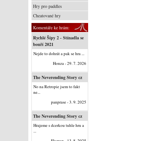
Hry pro paddles
Cheatované hry
Komentáře ke hrám:
Rychlé Šípy 2 - Stínadla se
bouří 2021
Nejde to dohrát a pak se hra ...
Honza - 29. 7. 2026
The Neverending Story cz
No na Retropie jsem to fakt
ne...
panprase - 3. 9. 2025
The Neverending Story cz
Hrajeme s dcerkou tuhle hru a
...
Flyman - 13. 8. 2025