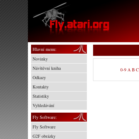
Hlavní menu:
Novinky
Návštěvní kniha
0-9
A
B
C
Odkazy
Kontakty
Statistiky
Vyhledávání
Fly Software:
Fly Software
G2F obrázky