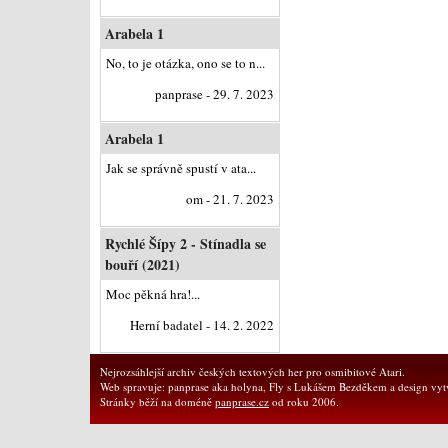
Arabela 1
No, to je otázka, ono se to n...
panprase - 29. 7. 2023
Arabela 1
Jak se správně spustí v ata...
om - 21. 7. 2023
Rychlé Šípy 2 - Stínadla se
bouří (2021)
Moc pěkná hra!...
Herní badatel - 14. 2. 2022
Nejrozsáhlejší archiv českých textových her pro osmibitové Atari.
Web spravuje: panprase aka holyna, Fly s Lukášem Bezděkem a design vytv
Stránky běží na doméně
panprase.cz
od roku 2006.