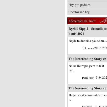
Hry pro paddles
Cheatované hry
Komentáře ke hrám:
Rychlé Šípy 2 - Stínadla se
bouří 2021
Nejde to dohrát a pak se hra ..
Honza - 29. 7. 20
The Neverending Story cz
No na Retropie jsem to fakt
ne...
panprase - 3. 9. 20
The Neverending Story cz
Hrajeme s dcerkou tuhle hru 
...
Flyman - 13. 8. 20