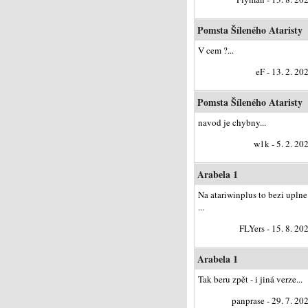
Pomsta Šíleného Ataristy
V cem ?...
eF - 13. 2. 20
Pomsta Šíleného Ataristy
navod je chybny...
w1k - 5. 2. 20
Arabela 1
Na atariwinplus to bezi uplne
...
FLYers - 15. 8. 20
Arabela 1
Tak beru zpět - i jiná verze...
panprase - 29. 7. 20