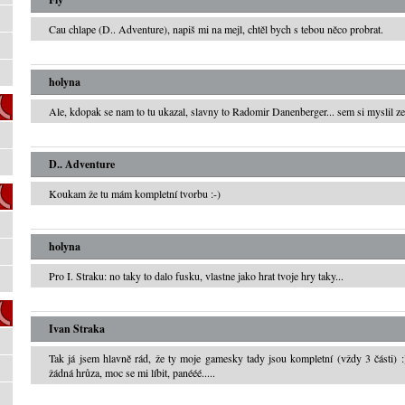
Cau chlape (D.. Adventure), napiš mi na mejl, chtěl bych s tebou něco probrat.
holyna
Ale, kdopak se nam to tu ukazal, slavny to Radomir Danenberger... sem si myslil ze 
D.. Adventure
Koukam že tu mám kompletní tvorbu :-)
holyna
Pro I. Straku: no taky to dalo fusku, vlastne jako hrat tvoje hry taky...
Ivan Straka
Tak já jsem hlavně rád, že ty moje gamesky tady jsou kompletní (vždy 3 části) 
žádná hrůza, moc se mi líbit, panééé.....