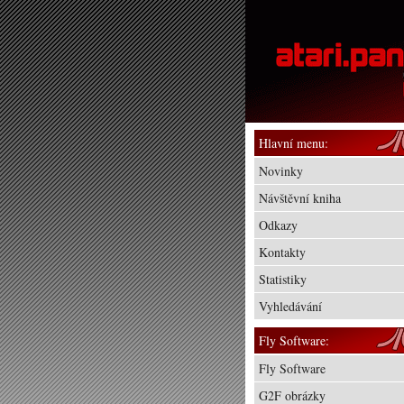
Hlavní menu:
Novinky
Návštěvní kniha
Odkazy
Kontakty
Statistiky
Vyhledávání
Fly Software:
Fly Software
G2F obrázky