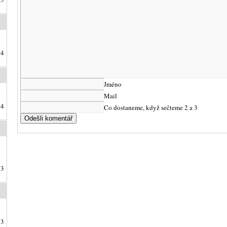
24
Jméno
Mail
24
Co dostaneme, když sečteme 2 a 3
23
23