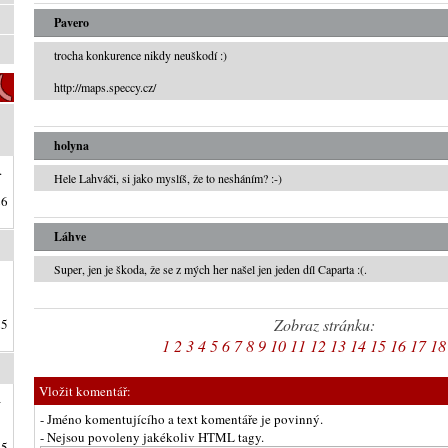
Pavero
trocha konkurence nikdy neuškodí :)
http://maps.speccy.cz/
holyna
.
Hele Lahváči, si jako myslíš, že to nesháním? :-)
26
Láhve
Super, jen je škoda, že se z mých her našel jen jeden díl Caparta :(.
Zobraz stránku:
25
1
2
3
4
5
6
7
8
9
10
11
12
13
14
15
16
17
18
Vložit komentář:
a
- Jméno komentujícího a text komentáře je povinný.
- Nejsou povoleny jakékoliv HTML tagy.
25