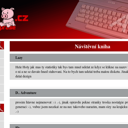
Návštěvní kniha
Lazy
Hele Holy jak mas ty statistiky tak bys tam mnel udelat ze kdyz se klikne na nazev 
o ni a ne se davalo hned stahovani. Na to bych tam udelal treba malou disketu. Jinak
delal dezign
D.. Adventure
prosim hlavne nejmenovat :-) .-), jinak opravdu pekne stranky troska nostalgie p
generaci :-), vubec jsem necekal ze na nec takoveho narazim, mam slzy na krajicku 
.-)
Fly