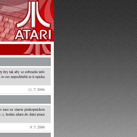
ty hry tak aby se zobrazilo info
 to ses nepochlubil ze ti opicka
11. 7. 2006
ro nasi uz starou prukopnickou
:-), hodne zdaru do dalsi prace
9. 7. 2006