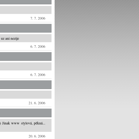
7. 7. 2006
uz ani nezije
6. 7. 2006
6. 7. 2006
21. 6. 2006
:) Jinak www stylová, pěkná...
20. 6. 2006