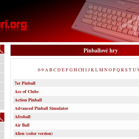
Pinballové hry
0-9
A
B
C
D
E
F
G
H
CH
I
J
K
L
M
N
O
P
Q
R
S
T
U
7er Pinball
Ace of Clubs
Action Pinball
Advanced Pinball Simulator
Afroball
Air Ball
Alien (color version)