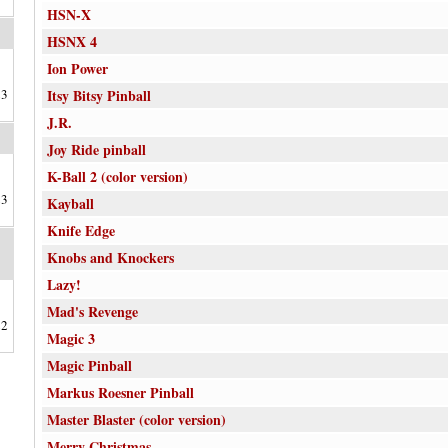
HSN-X
HSNX 4
Ion Power
23
Itsy Bitsy Pinball
J.R.
Joy Ride pinball
K-Ball 2 (color version)
23
Kayball
Knife Edge
Knobs and Knockers
Lazy!
Mad's Revenge
22
Magic 3
Magic Pinball
Markus Roesner Pinball
Master Blaster (color version)
Merry Christmas