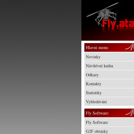
Hlavní menu:
Novinky
Návštěvní kniha
Odkazy
Kontakty
Statistiky
Vyhledávání
Fly Software:
Fly Software
G2F obrázky