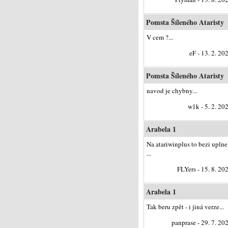
Pomsta Šíleného Ataristy
V cem ?...
eF - 13. 2. 20
Pomsta Šíleného Ataristy
navod je chybny...
w1k - 5. 2. 20
Arabela 1
Na atariwinplus to bezi uplne
...
FLYers - 15. 8. 20
Arabela 1
Tak beru zpět - i jiná verze...
panprase - 29. 7. 20