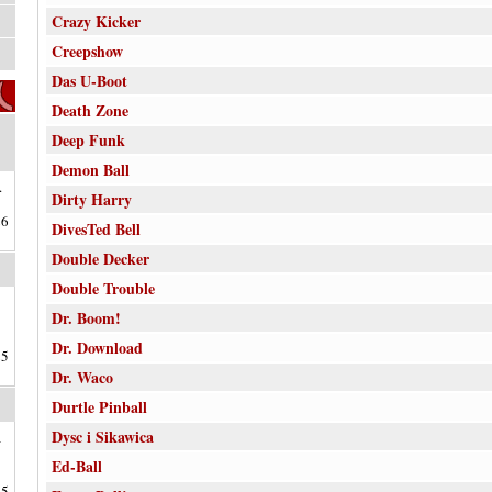
Crazy Kicker
Creepshow
Das U-Boot
Death Zone
Deep Funk
Demon Ball
.
Dirty Harry
26
DivesTed Bell
Double Decker
Double Trouble
Dr. Boom!
Dr. Download
25
Dr. Waco
Durtle Pinball
Dysc i Sikawica
a
Ed-Ball
25