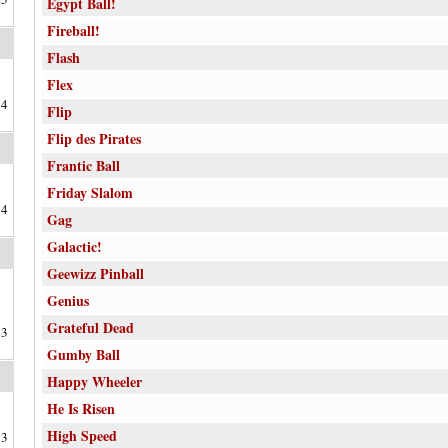
Egypt Ball!
Fireball!
Flash
Flex
24
Flip
Flip des Pirates
Frantic Ball
Friday Slalom
24
Gag
Galactic!
Geewizz Pinball
Genius
Grateful Dead
23
Gumby Ball
Happy Wheeler
He Is Risen
High Speed
23