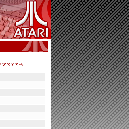
V
W
X
Y
Z
vše