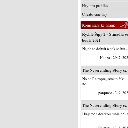
Hry pro paddles
Cheatované hry
Komentáře ke hrám:
Rychlé Šípy 2 - Stínadla se
bouří 2021
Nejde to dohrát a pak se hra ..
Honza - 29. 7. 20
The Neverending Story cz
No na Retropie jsem to fakt
ne...
panprase - 3. 9. 20
The Neverending Story cz
Hrajeme s dcerkou tuhle hru 
...
Flyman - 13. 8. 20