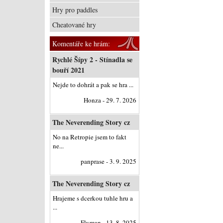
Hry pro paddles
Cheatované hry
Komentáře ke hrám:
Rychlé Šípy 2 - Stínadla se
bouří 2021
Nejde to dohrát a pak se hra ...
Honza - 29. 7. 2026
The Neverending Story cz
No na Retropie jsem to fakt
ne...
panprase - 3. 9. 2025
The Neverending Story cz
Hrajeme s dcerkou tuhle hru a
...
Flyman - 13. 8. 2025