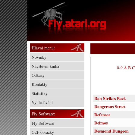
Hlavní menu:
Novinky
Návštěvní kniha
0-9
A
B
C
Odkazy
Kontakty
Statistiky
Dan Strikes Back
Vyhledávání
Dangerous Street
Fly Software:
Defensor
Deimos
Fly Software
Desmond Dungeon
G2F obrázky