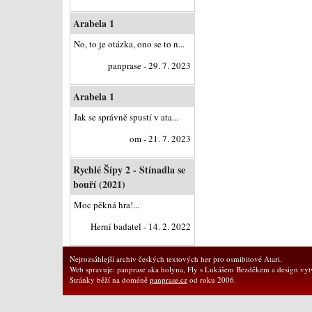
Arabela 1
No, to je otázka, ono se to n...
panprase - 29. 7. 2023
Arabela 1
Jak se správně spustí v ata...
om - 21. 7. 2023
Rychlé Šípy 2 - Stínadla se
bouří (2021)
Moc pěkná hra!...
Herní badatel - 14. 2. 2022
Nejrozsáhlejší archiv českých textových her pro osmibitové Atari.
Web spravuje: panprase aka holyna, Fly s Lukášem Bezděkem a design vytv
Stránky běží na doméně
panprase.cz
od roku 2006.