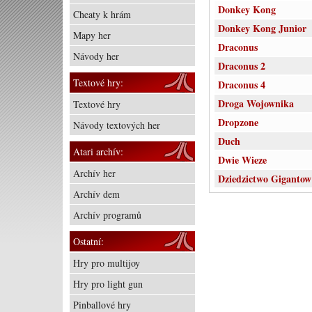
Donkey Kong
Cheaty k hrám
Donkey Kong Junior
Mapy her
Draconus
Návody her
Draconus 2
Textové hry:
Draconus 4
Droga Wojownika
Textové hry
Dropzone
Návody textových her
Duch
Atari archív:
Dwie Wieze
Archív her
Dziedzictwo Gigantow
Archív dem
Archív programů
Ostatní:
Hry pro multijoy
Hry pro light gun
Pinballové hry