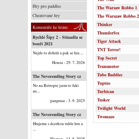
Hry pro paddles
The Warsaw Robbo 1
Cheatované hry
The Warszaw Robbo 2
Thinker
Komentáře ke hrám:
Thunderfox
Rychlé Šípy 2 - Stínadla se
Tiger Attack
bouří 2021
TNT Terror!
Nejde to dohrát a pak se hra ...
Top Secret
Honza - 29. 7. 2026
Transmuter
Tube Baddies
The Neverending Story cz
Tuptus
No na Retropie jsem to fakt
ne...
Turbican
Tusker
panprase - 3. 9. 2025
Twilight World
The Neverending Story cz
Twomaze
Hrajeme s dcerkou tuhle hru a
...
Flyman - 13. 8. 2025