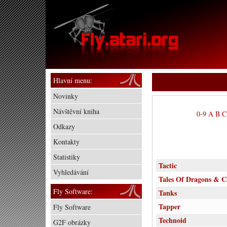
Hlavní menu:
Novinky
Návštěvní kniha
0-9
A
B
C
Odkazy
Kontakty
Statistiky
Tactic
Vyhledávání
Tales Of Dragons & 
Fly Software:
Tanks
Tapper
Fly Software
Technoid
G2F obrázky