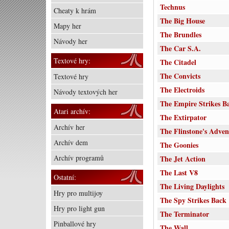
Technus
Cheaty k hrám
The Big House
Mapy her
The Brundles
Návody her
The Car S.A.
Textové hry:
The Citadel
The Convicts
Textové hry
The Electroids
Návody textových her
The Empire Strikes B
Atari archív:
The Extirpator
Archív her
The Flinstone's Adven
Archív dem
The Goonies
Archív programů
The Jet Action
The Last V8
Ostatní:
The Living Daylights
Hry pro multijoy
The Spy Strikes Back 
Hry pro light gun
The Terminator
Pinballové hry
The Wall