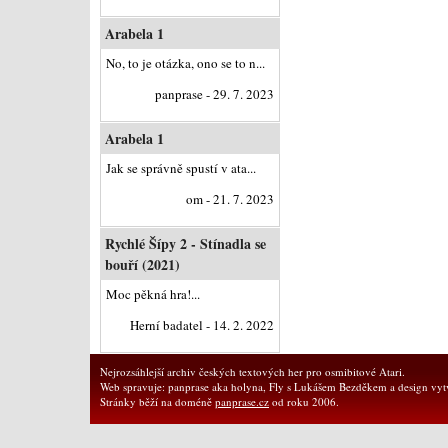
Arabela 1
No, to je otázka, ono se to n...
panprase - 29. 7. 2023
Arabela 1
Jak se správně spustí v ata...
om - 21. 7. 2023
Rychlé Šípy 2 - Stínadla se
bouří (2021)
Moc pěkná hra!...
Herní badatel - 14. 2. 2022
Nejrozsáhlejší archiv českých textových her pro osmibitové Atari.
Web spravuje: panprase aka holyna, Fly s Lukášem Bezděkem a design vytv
Stránky běží na doméně
panprase.cz
od roku 2006.