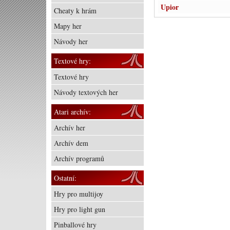
Upior
Cheaty k hrám
Mapy her
Návody her
Textové hry:
Textové hry
Návody textových her
Atari archív:
Archív her
Archív dem
Archív programů
Ostatní:
Hry pro multijoy
Hry pro light gun
Pinballové hry