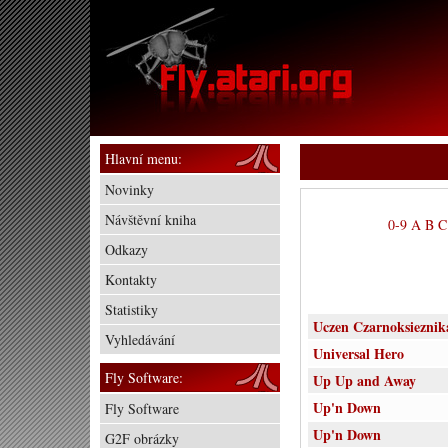
Hlavní menu:
Novinky
Návštěvní kniha
0-9
A
B
C
Odkazy
Kontakty
Statistiky
Uczen Czarnoksieznik
Vyhledávání
Universal Hero
Fly Software:
Up Up and Away
Up'n Down
Fly Software
Up'n Down
G2F obrázky