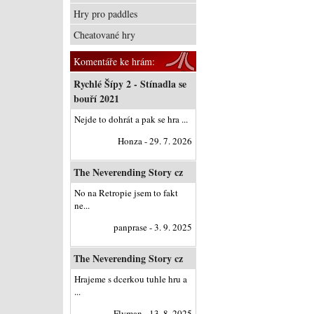
Hry pro paddles
Cheatované hry
Komentáře ke hrám:
Rychlé Šípy 2 - Stínadla se
bouří 2021
Nejde to dohrát a pak se hra ...
Honza - 29. 7. 2026
The Neverending Story cz
No na Retropie jsem to fakt
ne...
panprase - 3. 9. 2025
The Neverending Story cz
Hrajeme s dcerkou tuhle hru a
...
Flyman - 13. 8. 2025