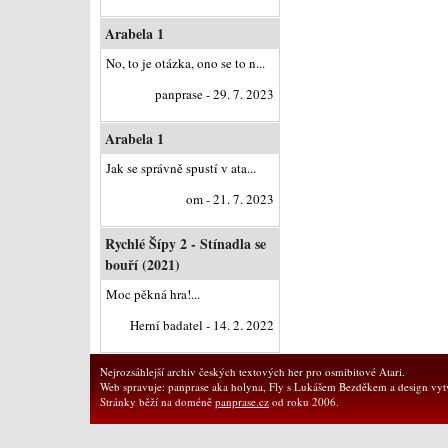
Arabela 1
No, to je otázka, ono se to n...
panprase - 29. 7. 2023
Arabela 1
Jak se správně spustí v ata...
om - 21. 7. 2023
Rychlé Šípy 2 - Stínadla se
bouří (2021)
Moc pěkná hra!...
Herní badatel - 14. 2. 2022
Nejrozsáhlejší archiv českých textových her pro osmibitové Atari.
Web spravuje: panprase aka holyna, Fly s Lukášem Bezděkem a design vytv
Stránky běží na doméně
panprase.cz
od roku 2006.